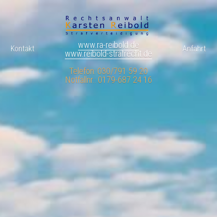
www.ra-reibold.de
Kontakt
Anfahrt
www.reibold-strafrecht.de
Telefon: 030/791 59 20
Notfallnr.: 0179-687 24 16